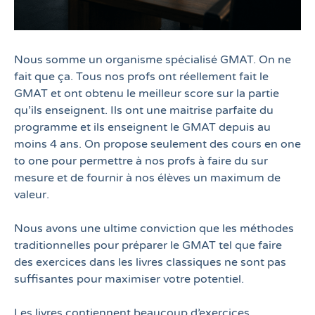
Nous somme un organisme spécialisé GMAT. On ne
fait que ça. Tous nos profs ont réellement fait le
s
GMAT et ont obtenu le meilleur score sur la partie
r
qu’ils enseignent. Ils ont une maitrise parfaite du
s
programme et ils enseignent le GMAT depuis au
u
moins 4 ans. On propose seulement des cours en one
t
to one pour permettre à nos profs à faire du sur
t
mesure et de fournir à nos élèves un maximum de
valeur.
o
Nous avons une ultime conviction que les méthodes
r
traditionnelles pour préparer le GMAT tel que faire
v
des exercices dans les livres classiques ne sont pas
s
suffisantes pour maximiser votre potentiel.
Les livres contiennent beaucoup d’exercices