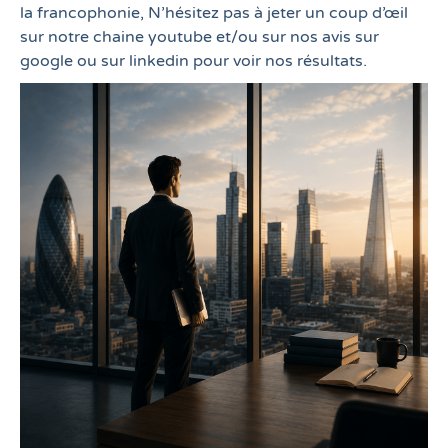
r
la francophonie, N’hésitez pas à jeter un coup d’œil
sur notre chaine youtube et/ou sur nos avis sur
google ou sur linkedin pour voir nos résultats.
i
s
s
u
t