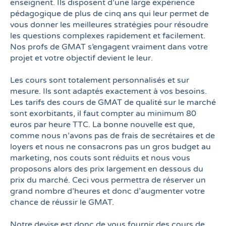
enseignent. Ils disposent d’une large expérience
r
pédagogique de plus de cinq ans qui leur permet de
vous donner les meilleures stratégies pour résoudre
les questions complexes rapidement et facilement.
Nos profs de GMAT s’engagent vraiment dans votre
projet et votre objectif devient le leur.
Les cours sont totalement personnalisés et sur
mesure. Ils sont adaptés exactement à vos besoins.
Les tarifs des cours de GMAT de qualité sur le marché
sont exorbitants, il faut compter au minimum 80
i
euros par heure TTC. La bonne nouvelle est que,
s
comme nous n’avons pas de frais de secrétaires et de
loyers et nous ne consacrons pas un gros budget au
marketing, nos couts sont réduits et nous vous
proposons alors des prix largement en dessous du
prix du marché. Ceci vous permettra de réserver un
grand nombre d’heures et donc d’augmenter votre
s
chance de réussir le GMAT.
u
t
Notre devise est donc de vous fournir des cours de