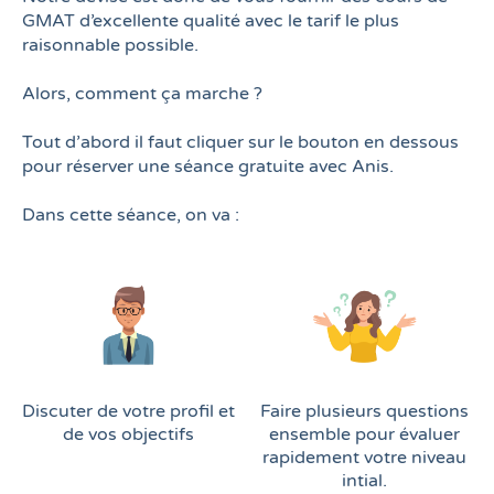
GMAT d’excellente qualité avec le tarif le plus
raisonnable possible.
Alors, comment ça marche ?
Tout d’abord il faut cliquer sur le bouton en dessous
s
pour réserver une séance gratuite avec Anis.
r
s
Dans cette séance, on va :
u
t
t
o
r
v
Discuter de votre profil et
Faire plusieurs questions
s
de vos objectifs
ensemble pour évaluer
rapidement votre niveau
intial.